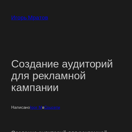
Перейти
к
Игорь Мратов
содержимому
Создание аудиторий
для рекламной
кампании
Написано
Igor M
в
Соцсети