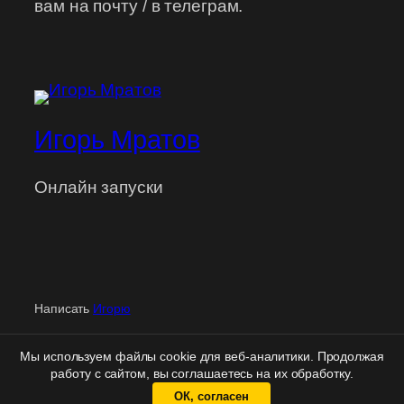
вам на почту / в телеграм.
Игорь Мратов
Онлайн запуски
Написать
Игорю
Персональная
поддержка
| Вход
для клиентов
|
Мы используем файлы cookie для веб-аналитики. Продолжая
Политика конфиденциальности
|
Правовая информация
работу с сайтом, вы соглашаетесь на их обработку.
ОК, согласен