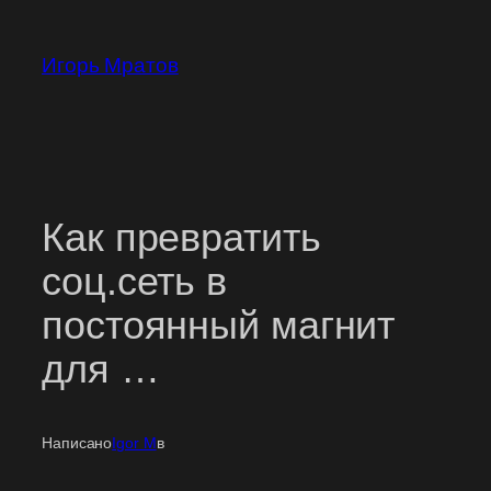
Перейти
к
Игорь Мратов
содержимому
Как превратить
соц.сеть в
постоянный магнит
для …
Написано
Igor M
в