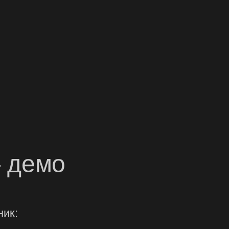
 демо
ик: